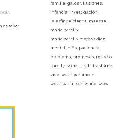
familia
galdar
ilusiones
infancia
investigación
LOGÍA
la esfinge blanca
maestra
n es saber
maría sarelly
maría sarelly mateos díaz
mental
niño
paciencia
problema
promesas
respeto
sarelly
social
tdah
trastorno
vida
wolff parkinson
wolff parkinson white
wpw