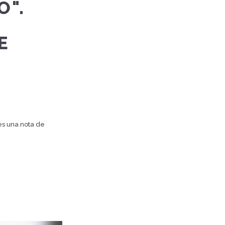
O".
E
es una nota de