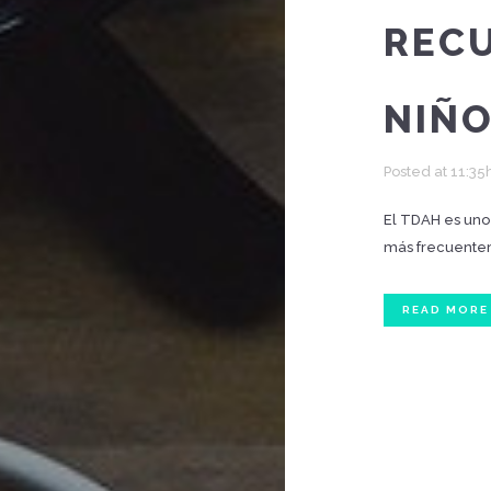
RECU
NIÑO
Posted at 11:35
El TDAH es uno 
más frecuenteme
READ MORE