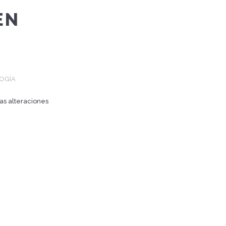
EN
OGÍA
las alteraciones