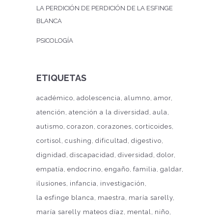
LA PERDICIÓN DE PERDICIÓN DE LA ESFINGE
BLANCA
PSICOLOGÍA
ETIQUETAS
académico
adolescencia
alumno
amor
atención
atención a la diversidad
aula
autismo
corazon
corazones
corticoides
cortisol
cushing
dificultad
digestivo
dignidad
discapacidad
diversidad
dolor
empatía
endocrino
engaño
familia
galdar
ilusiones
infancia
investigación
la esfinge blanca
maestra
maría sarelly
maría sarelly mateos díaz
mental
niño