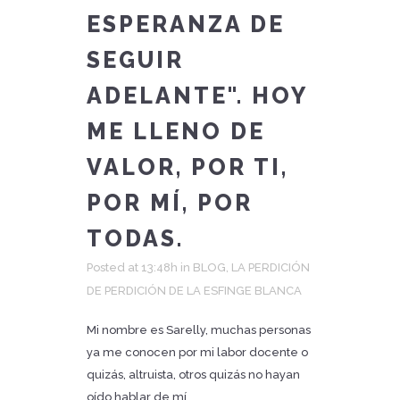
ESPERANZA DE
SEGUIR
ADELANTE". HOY
ME LLENO DE
VALOR, POR TI,
POR MÍ, POR
TODAS.
Posted at 13:48h
in
BLOG
,
LA PERDICIÓN
DE PERDICIÓN DE LA ESFINGE BLANCA
Mi nombre es Sarelly, muchas personas
ya me conocen por mi labor docente o
quizás, altruista, otros quizás no hayan
oído hablar de mí...