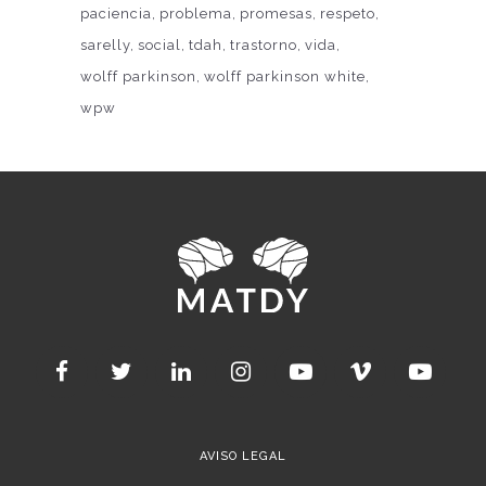
paciencia
problema
promesas
respeto
sarelly
social
tdah
trastorno
vida
wolff parkinson
wolff parkinson white
wpw
AVISO LEGAL