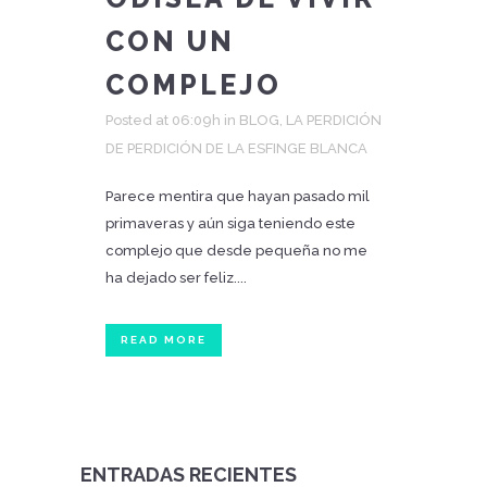
CON UN
COMPLEJO
Posted at 06:09h
in
BLOG
,
LA PERDICIÓN
DE PERDICIÓN DE LA ESFINGE BLANCA
Parece mentira que hayan pasado mil
primaveras y aún siga teniendo este
complejo que desde pequeña no me
ha dejado ser feliz....
READ MORE
ENTRADAS RECIENTES