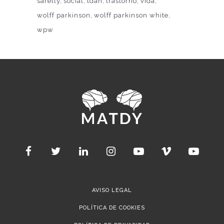
sarelly
social
tdah
trastorno
vida
wolff parkinson
wolff parkinson white
wpw
AVISO LEGAL
POLÍTICA DE COOKIES