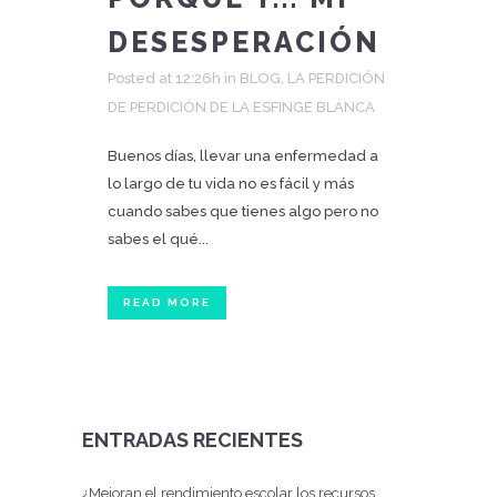
DESESPERACIÓN
Posted at 12:26h
in
BLOG
,
LA PERDICIÓN
DE PERDICIÓN DE LA ESFINGE BLANCA
Buenos días, llevar una enfermedad a
lo largo de tu vida no es fácil y más
cuando sabes que tienes algo pero no
sabes el qué...
READ MORE
ENTRADAS RECIENTES
¿Mejoran el rendimiento escolar los recursos