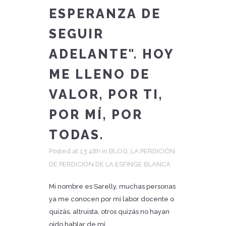
ESPERANZA DE
SEGUIR
ADELANTE". HOY
ME LLENO DE
VALOR, POR TI,
POR MÍ, POR
TODAS.
Posted at 13:48h
in
BLOG
,
LA PERDICIÓN
DE PERDICIÓN DE LA ESFINGE BLANCA
Mi nombre es Sarelly, muchas personas
ya me conocen por mi labor docente o
quizás, altruista, otros quizás no hayan
oído hablar de mí...