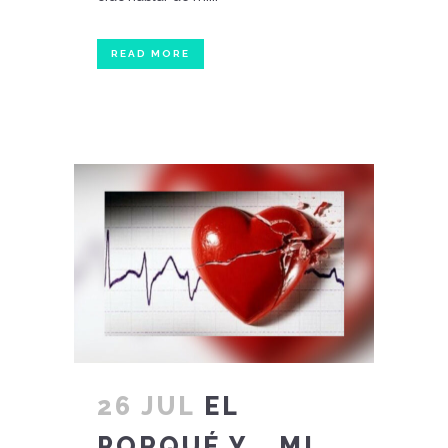
READ MORE
26 JUL
EL
PORQUÉ Y... MI