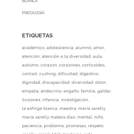
BLANCA
PSICOLOGÍA
ETIQUETAS
académico
adolescencia
alumno
amor
atención
atención a la diversidad
aula
autismo
corazon
corazones
corticoides
cortisol
cushing
dificultad
digestivo
dignidad
discapacidad
diversidad
dolor
empatía
endocrino
engaño
familia
galdar
ilusiones
infancia
investigación
la esfinge blanca
maestra
maría sarelly
maría sarelly mateos díaz
mental
niño
paciencia
problema
promesas
respeto