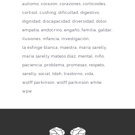
autismo
corazon
corazones
corticoides
cortisol
cushing
dificultad
digestivo
dignidad
discapacidad
diversidad
dolor
empatía
endocrino
engaño
familia
galdar
ilusiones
infancia
investigación
la esfinge blanca
maestra
maría sarelly
maría sarelly mateos díaz
mental
niño
paciencia
problema
promesas
respeto
sarelly
social
tdah
trastorno
vida
wolff parkinson
wolff parkinson white
wpw