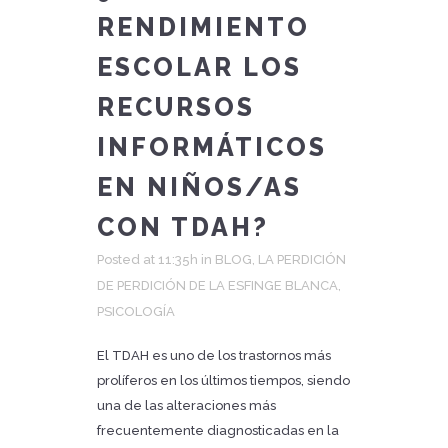
RENDIMIENTO
ESCOLAR LOS
RECURSOS
INFORMÁTICOS
EN NIÑOS/AS
CON TDAH?
Posted at 11:35h
in
BLOG
,
LA PERDICIÓN
DE PERDICIÓN DE LA ESFINGE BLANCA
,
PSICOLOGÍA
El TDAH es uno de los trastornos más
prolíferos en los últimos tiempos, siendo
una de las alteraciones más
frecuentemente diagnosticadas en la