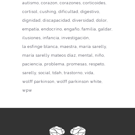
autismo
corazon
corazones
corticoides
cortisol
cushing
dificultad
digestivo
dignidad
discapacidad
diversidad
dolor
empatía
endocrino
engaño
familia
galdar
ilusiones
infancia
investigación
la esfinge blanca
maestra
maría sarelly
maría sarelly mateos díaz
mental
niño
paciencia
problema
promesas
respeto
sarelly
social
tdah
trastorno
vida
wolff parkinson
wolff parkinson white
wpw