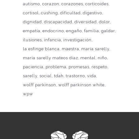
autismo
corazon
corazones
corticoides
cortisol
cushing
dificultad
digestivo
dignidad
discapacidad
diversidad
dolor
empatía
endocrino
engaño
familia
galdar
ilusiones
infancia
investigación
la esfinge blanca
maestra
maría sarelly
maría sarelly mateos díaz
mental
niño
paciencia
problema
promesas
respeto
sarelly
social
tdah
trastorno
vida
wolff parkinson
wolff parkinson white
wpw